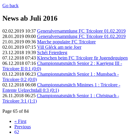
Go back
News ab Juli 2016
02.02.2019 10:37
Generalversammlung FC Tricolore 01.02.2019
28.01.2019 09:00
Generalversammlung FC Tricolore 01.02.2019
21.01.2019 09:36
Marche populaire FC Tricolore
02.01.2019 07:15
Vill Gléck am neie Joer
23.12.2018 19:39
Schéi Feierdeeg
07.12.2018 07:43
Kleeschen beim FC Tricolore fir Jugendequipen
06.12.2018 07:16
Championnatsmätch Senior 2 : Kaerjeng III -
Tricolore II 0:1 (0:0)
03.12.2018 06:23
Championnatsmätch Senior 1 : Munsbach -
Tricolore 0:2 (0:0)
02.12.2018 06:08
Championnatsmätch Minimes 1 : Tricolore -
Entente Uelzechtdall 0:3 (0:1)
26.11.2018 06:25
Championnatsmätch Senior 1 : Christnach -
Tricolore 3:1 (1:1)
Page 65 of 84
« First
Previous
62