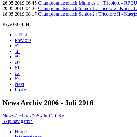
26.05.2019 06:45
Championnatsmätch Minimes 1 : Tricolore - RFCUL
20.05.2019 04:26
Championnatsmätch Senior 1 : Tricolore - Kopstal 3
18.05.2019 08:17
Championnatsmätch Senior 2 : Tricolore II - Kaerjen
Page 60 of 84
« First
Previous
57
58
59
60
61
62
63
Next
Last »
News Archiv 2006 - Juli 2016
News Archiv 2006 - Juli 2016 »
Skip navigation
Home