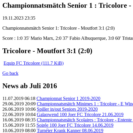
Championnatsmätch Senior 1 : Tricolore - 
19.11.2023 23:35
Championnatsmätch Senior 1: Tricolore - Moutfort 3:1 (2:0)
Score : 1:0 35' Mario Marx, 2:0 37' Fabio Albuquerque, 3:0 60' Trista
Tricolore - Moutfort 3:1 (2:0)
Equip FC Tricolore
(111.7 KiB)
Go back
News ab Juli 2016
11.07.2019 06:18
Championnat Senior 1 2019-2020
29.06.2019 20:09
Championnatsmätch Minimes 1 : Tricolore - E Winc
26.06.2019 10:06
Spiller in/out Seniors 2019-2020
22.06.2019 10:04
Galaowend 100 Joer FC Tricolore 21.06.2019
16.06.2019 08:35
Championnatsmätch Scolaires : Tricolore - Entente 
15.06.2019 11:55
Soirée 100 Joer FC Tricolore 14.06.2019
10.06.2019 08:00
Turnéier Krank Kanner 08.06.2019