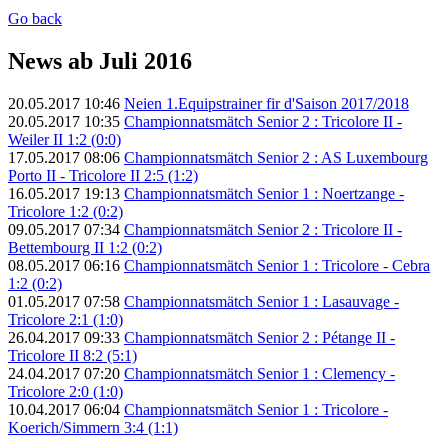
Go back
News ab Juli 2016
20.05.2017 10:46
Neien 1.Equipstrainer fir d'Saison 2017/2018
20.05.2017 10:35
Championnatsmätch Senior 2 : Tricolore II -
Weiler II 1:2 (0:0)
17.05.2017 08:06
Championnatsmätch Senior 2 : AS Luxembourg
Porto II - Tricolore II 2:5 (1:2)
16.05.2017 19:13
Championnatsmätch Senior 1 : Noertzange -
Tricolore 1:2 (0:2)
09.05.2017 07:34
Championnatsmätch Senior 2 : Tricolore II -
Bettembourg II 1:2 (0:2)
08.05.2017 06:16
Championnatsmätch Senior 1 : Tricolore - Cebra
1:2 (0:2)
01.05.2017 07:58
Championnatsmätch Senior 1 : Lasauvage -
Tricolore 2:1 (1:0)
26.04.2017 09:33
Championnatsmätch Senior 2 : Pétange II -
Tricolore II 8:2 (5:1)
24.04.2017 07:20
Championnatsmätch Senior 1 : Clemency -
Tricolore 2:0 (1:0)
10.04.2017 06:04
Championnatsmätch Senior 1 : Tricolore -
Koerich/Simmern 3:4 (1:1)